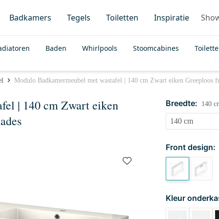
Badkamers
Tegels
Toiletten
Inspiratie
Sho
adiatoren
Baden
Whirlpools
Stoomcabines
Toilett
el
Modulo Badkamermeubel met wastafel | 140 cm Zwart eiken Greeploos f
el | 140 cm Zwart eiken
Breedte:
140 c
lades
Front design:
Kleur onderka