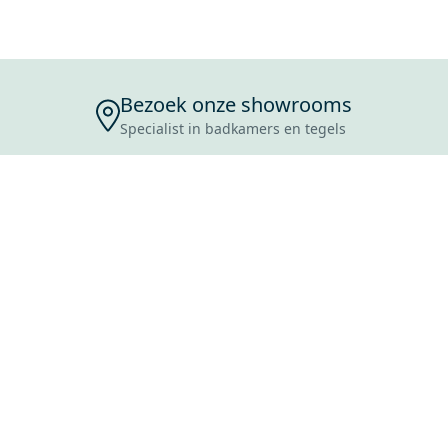
Bezoek onze showrooms
Specialist in badkamers en tegels
ENSERVICE
TIJDEN
SKOSTEN
ROCES
ANVRAAG