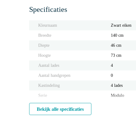
Specificaties
Kleurnaam
Zwart eiken
Breedte
140 cm
Diepte
46 cm
Hoogte
73 cm
Aantal lades
4
Aantal handgrepen
0
Kastindeling
4 lades
Serie
Modulo
Bekijk alle specificaties