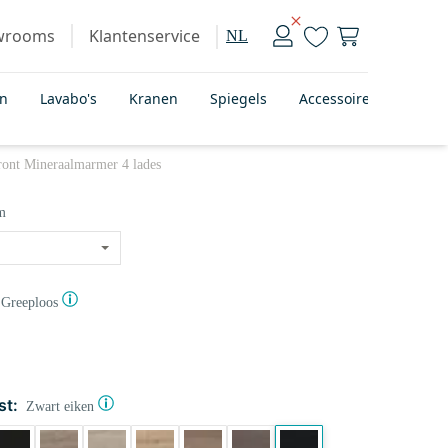
wrooms
Klantenservice
NL
en
Lavabo's
Kranen
Spiegels
Accessoires
Badka
ront Mineraalmarmer 4 lades
m
Greeploos
st:
Zwart eiken