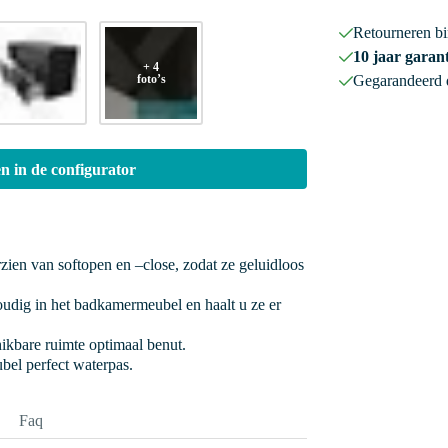
Retourneren b
10 jaar garant
+ 4
foto’s
Gegarandeerd
n in de configurator
rzien van softopen en –close, zodat ze geluidloos
oudig in het badkamermeubel en haalt u ze er
hikbare ruimte optimaal benut.
bel perfect waterpas.
Faq