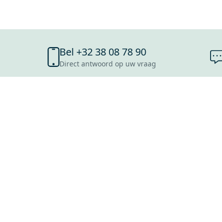
Bel +32 38 08 78 90
Direct antwoord op uw vraag
SHOWROOMS
ANTWERPEN
ROOSENDAAL
UTRECHT
ROTTERDAM
Mijn Maxaro login
HOOFDDORP
EINDHOVEN