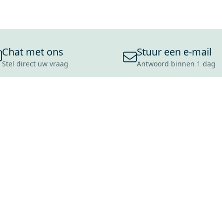
Chat met ons
Stuur een e-mail
Stel direct uw vraag
Antwoord binnen 1 dag
ONS ASSORTIMENT
OVER MAXARO
KLANT
BADKAMERS
REVIEWS
CONTACT
TEGELS
OVER ONS
OPENINGS
TOILETTEN
CULTUURWAARDEN
LEVERING
MOODBOARDS
ONZE GESCHIEDENIS
SCHADE
DUURZAAMHEID
RETOURP
MAXARO ALS WERKGEVER
SERVICEA