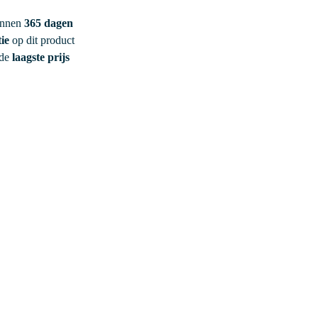
innen
365 dagen
ie
op dit product
 de
laagste prijs