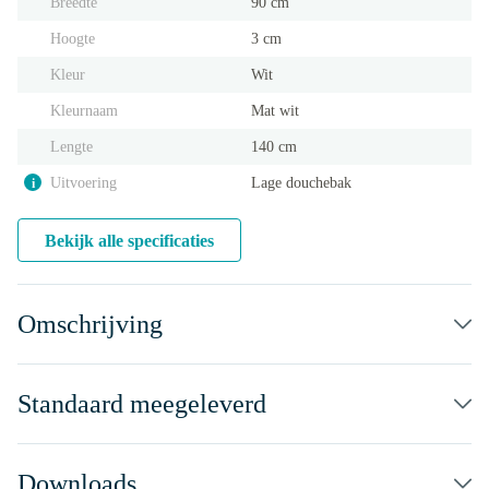
Breedte
90 cm
Hoogte
3 cm
Kleur
Wit
Kleurnaam
Mat wit
Lengte
140 cm
Uitvoering
Lage douchebak
i
Bekijk alle specificaties
Omschrijving
Standaard meegeleverd
Downloads