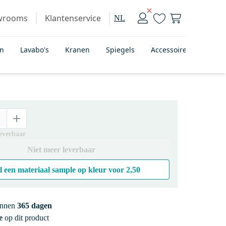
wrooms
Klantenservice
NL
en
Lavabo's
Kranen
Spiegels
Accessoires
Badka
leverbaar
Niet meer leverbaar
l een materiaal sample op kleur voor
2,50
innen
365 dagen
e
op dit product