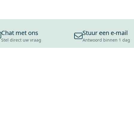
Chat met ons
Stuur een e-mail
Stel direct uw vraag
Antwoord binnen 1 dag
ONS ASSORTIMENT
OVER MAXARO
KLANT
BADKAMERS
REVIEWS
CONTACT
TEGELS
OVER ONS
OPENINGS
TOILETTEN
CULTUURWAARDEN
LEVERING
MOODBOARDS
ONZE GESCHIEDENIS
SCHADE
DUURZAAMHEID
RETOURP
MAXARO ALS WERKGEVER
SERVICEA