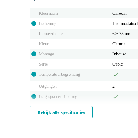
Kleurnaam
Chroom
Bediening
Thermostatisc
i
Inbouwdiepte
60~75 mm
Kleur
Chroom
Montage
Inbouw
i
Serie
Cubic
Temperatuurbegrenzing
i
Uitgangen
2
Belgaqua certificering
i
Bekijk alle specificaties