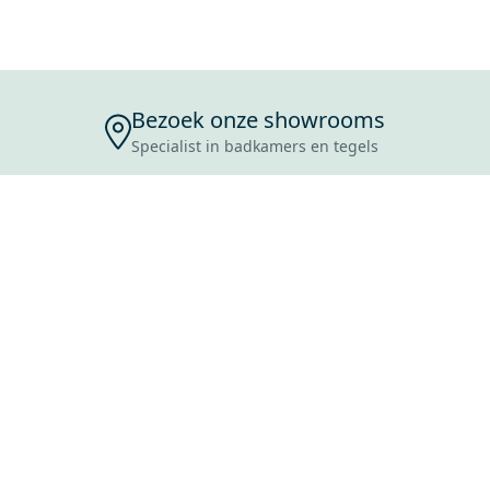
Bezoek onze showrooms
Specialist in badkamers en tegels
ENSERVICE
TIJDEN
SKOSTEN
ROCES
ANVRAAG