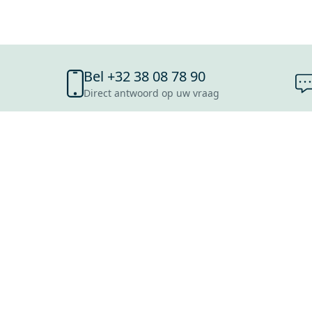
Bel +32 38 08 78 90
Direct antwoord op uw vraag
SHOWROOMS
ANTWERPEN
ROOSENDAAL
UTRECHT
ROTTERDAM
Mijn Maxaro login
HOOFDDORP
EINDHOVEN