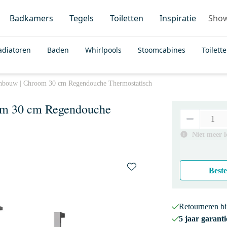
Badkamers
Tegels
Toiletten
Inspiratie
Sho
adiatoren
Baden
Whirlpools
Stoomcabines
Toilett
nbouw | Chroom 30 cm Regendouche Thermostatisch
om 30 cm Regendouche
Niet meer 
Beste
Retourneren b
5 jaar garanti