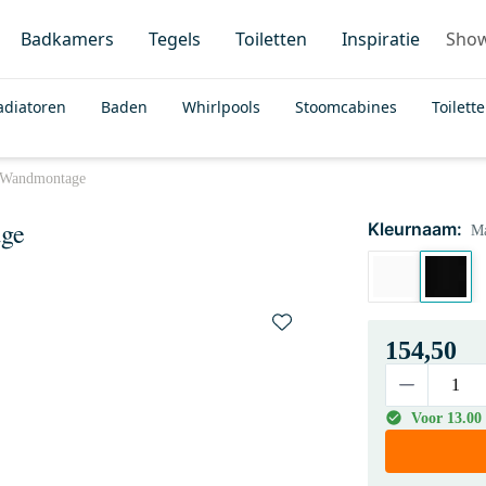
Badkamers
Tegels
Toiletten
Inspiratie
Sho
adiatoren
Baden
Whirlpools
Stoomcabines
Toilett
t Wandmontage
age
Kleurnaam:
Ma
154,50
Voor 13.00 