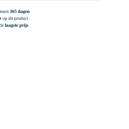
innen
365 dagen
e
op dit product
 de
laagste prijs