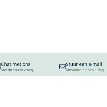
Chat met ons
Stuur een e-mail
Stel direct uw vraag
Antwoord binnen 1 dag
ONS ASSORTIMENT
OVER MAXARO
KLANT