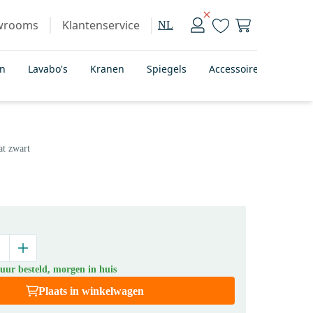
wrooms
Klantenservice
NL
en
Lavabo's
Kranen
Spiegels
Accessoires
Badka
t zwart
uur besteld, morgen in huis
Plaats in winkelwagen