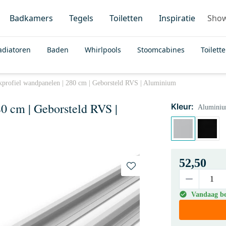
Badkamers
Tegels
Toiletten
Inspiratie
Sho
adiatoren
Baden
Whirlpools
Stoomcabines
Toilett
profiel wandpanelen | 280 cm | Geborsteld RVS | Aluminium
0 cm | Geborsteld RVS |
Kleur:
Aluminiu
52,50
Vandaag bes