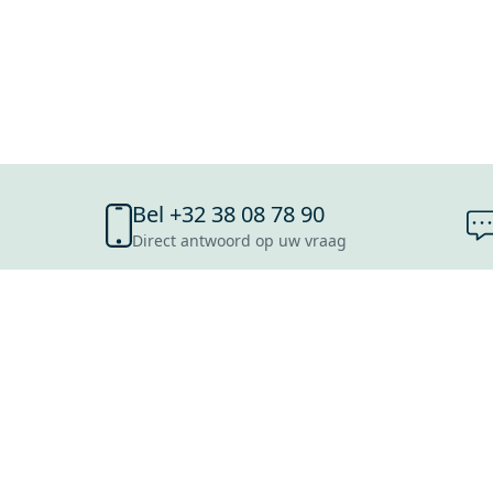
Bel +32 38 08 78 90
Direct antwoord op uw vraag
SHOWROOMS
ANTWERPEN
ROOSENDAAL
UTRECHT