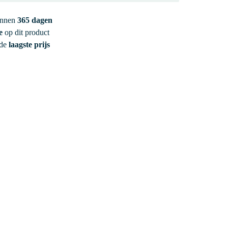
innen
365 dagen
e
op dit product
 de
laagste prijs