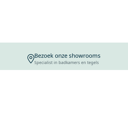
Bezoek onze showrooms
Specialist in badkamers en tegels
ENSERVICE
TIJDEN
SKOSTEN