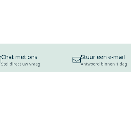
Chat met ons
Stuur een e-mail
Stel direct uw vraag
Antwoord binnen 1 dag
ONS ASSORTIMENT
OVER MAXARO
KLANT
BADKAMERS
REVIEWS
CONTACT
TEGELS
OVER ONS
OPENINGS
TOILETTEN
CULTUURWAARDEN
LEVERING