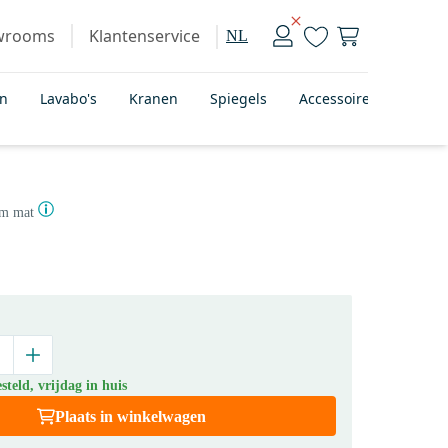
wrooms
Klantenservice
NL
en
Lavabo's
Kranen
Spiegels
Accessoires
Badka
m mat
teld, vrijdag in huis
Plaats in winkelwagen