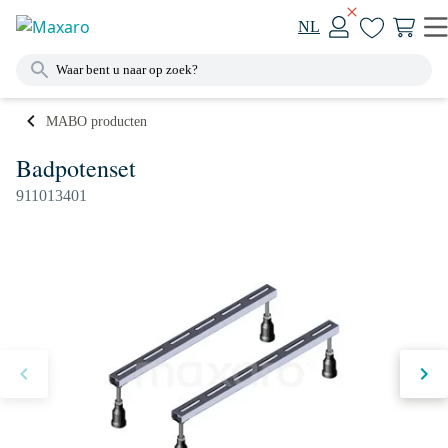
NL
MABO producten
Badpotenset
911013401