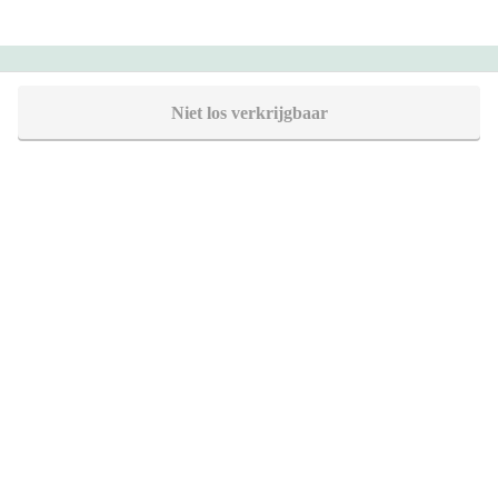
Heeft u vragen?
Niet los verkrijgbaar
Bel +32 38 08 78 90
Direct antwoord op uw vraag
Chat met ons
Stel direct uw vraag
Stuur een e-mail
Antwoord binnen 1 dag
Bezoek onze showrooms
Specialist in badkamers en tegels