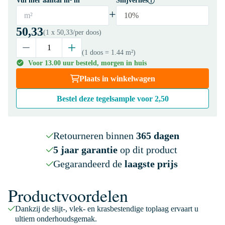
Vul hier aantal m² in
Snijverlies
+
m²
10%
50,33
(1 x
50,33
/per doos)
(1 doos
= 1.44 m²
)
Voor 13.00 uur besteld, morgen in huis
Plaats in winkelwagen
Bestel deze tegelsample voor
2,50
Retourneren binnen
365 dagen
5 jaar garantie
op dit product
Gegarandeerd de
laagste prijs
Productvoordelen
Dankzij de slijt-, vlek- en krasbestendige toplaag ervaart u
ultiem onderhoudsgemak.