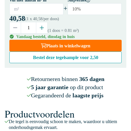
Vul hier aantal m² in
Snijverlies
+
m²
10%
40,58
(1 x
40,58
/per doos)
(1 doos
= 0.81 m²
)
Vandaag besteld, dinsdag in huis
Plaats in winkelwagen
Bestel deze tegelsample voor
2,50
Retourneren binnen
365 dagen
5 jaar garantie
op dit product
Gegarandeerd de
laagste prijs
Productvoordelen
De tegel is eenvoudig schoon te maken, waardoor u ultiem
onderhoudsgemak ervaart.