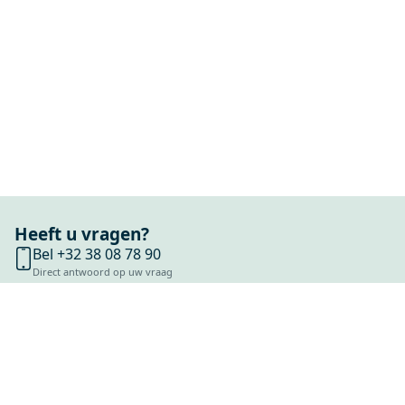
Heeft u vragen?
Bel +32 38 08 78 90
Direct antwoord op uw vraag
Chat met ons
Stel direct uw vraag
Stuur een e-mail
Antwoord binnen 1 dag
Bezoek onze showrooms
Specialist in badkamers en tegels